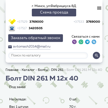
г. Минск, ул.Фабрициуса 8Д
Схема проезда
+37529
3769000
+37533
3769000
+37517
3420505
Связаться с нами:
Заказать обратный звонок
avtomash2014@mail.ru
Главная
»
Каталог
»
Болты
»
DIN 261
»
Болт DIN 261 M 12x 40
Болт DIN 261 M 12x 40
Под заказ
На складе:
0 шт.
Вес 1 штуки:
70
г.