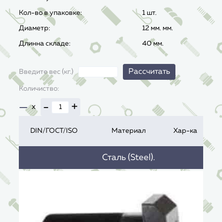
Кол-во в упаковке:
1 шт.
Диаметр:
12 мм. мм.
Длинна складе:
40 мм.
Рассчитать
Введите вес (кг.)
Количиство:
—
-
+
x
DIN/ГОСТ/ISO
Материал
Хар-ка
Сталь (Steel).