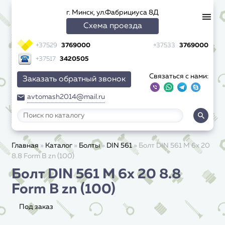
г. Минск, ул.Фабрициуса 8Д
Схема проезда
+37529
3769000
+37533
3769000
+37517
3420505
Связаться с нами:
Заказать обратный звонок
avtomash2014@mail.ru
Главная
»
Каталог
»
Болты
»
DIN 561
»
Болт DIN 561 M 6х 20
8.8 Form B zn (100)
Болт DIN 561 M 6х 20 8.8
Form B zn (100)
Под заказ