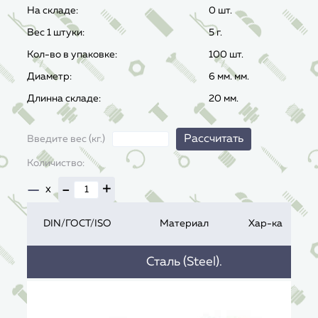
На складе:
0 шт.
Вес 1 штуки:
5
г.
Кол-во в упаковке:
100 шт.
Диаметр:
6 мм. мм.
Длинна складе:
20 мм.
Рассчитать
Введите вес (кг.)
Количиство:
—
-
+
x
DIN/ГОСТ/ISO
Материал
Хар-ка
Сталь (Steel).