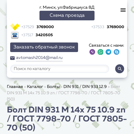
г. Минск, ул.Фабрициуса 8Д
Схема проезда
+37529
3769000
+37533
3769000
+37517
3420505
Связаться с нами:
Заказать обратный звонок
avtomash2014@mail.ru
Главная
»
Каталог
»
Болты
»
DIN 931 / DIN 933 12.9
»
Болт
DIN 931 M 14x 75 10.9 zn / ГОСТ 7798-70 / ГОСТ 7805-70
(50)
Болт DIN 931 M 14x 75 10.9 zn
/ ГОСТ 7798-70 / ГОСТ 7805-
70 (50)