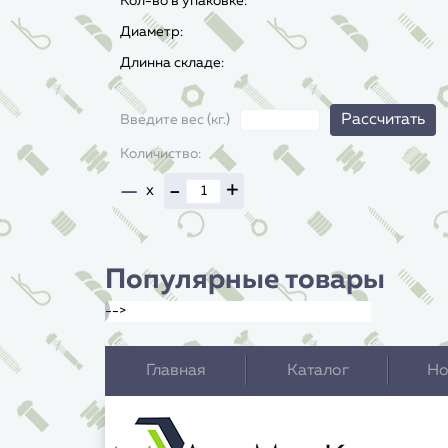
Кол-во в упаковке:
Диаметр:
Длинна складе:
Рассчитать
Введите вес (кг.)
Количиство:
—
-
+
x
Популярные товары
-->
Главная
Каталог
Но