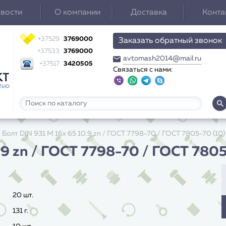
вости
О компании
Доставка
Конта
+37529
3769000
Заказать обратный звонок
+37533
3769000
avtomash2014@mail.ru
+37517
3420505
Связаться с нами:
»
Болт DIN 931 M 16x 65 10.9 zn / ГОСТ 7798-70 / ГОСТ 7805-70 (10)
.9 zn / ГОСТ 7798-70 / ГОСТ 7805
20 шт.
131
г.