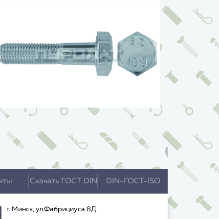
кты
Скачать ГОСТ DIN
DIN-ГОСТ-ISO
г. Минск, ул.Фабрициуса 8Д