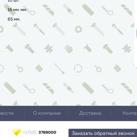
10 шт.
16 мм. мм.
65 мм.
вости
О компании
Доставка
Конта
+37529
3769000
Заказать обратный звонок