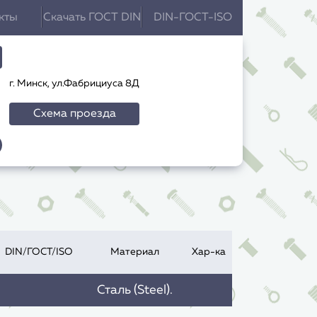
кты
Скачать ГОСТ DIN
DIN-ГОСТ-ISO
г. Минск, ул.Фабрициуса 8Д
Схема проезда
DIN/ГОСТ/ISO
Материал
Хар-ка
Сталь (Steel).