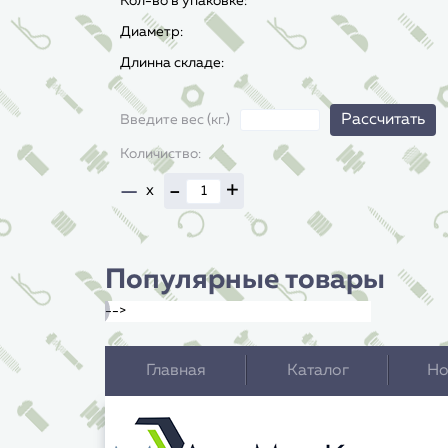
Кол-во в упаковке:
Диаметр:
Длинна складе:
Рассчитать
Введите вес (кг.)
Количиство:
—
-
+
x
Популярные товары
-->
Главная
Каталог
Но