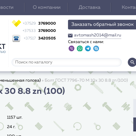
вости
О компании
Доставка
Конта
+37529
3769000
Заказать обратный звонок
+37533
3769000
avtomash2014@mail.ru
+37517
3420505
Связаться с нами:
(уменьшенная голова)
»
Болт ГОСТ 7796-70 M 10x 30 8.8 zn (100)
30 8.8 zn (100)
1157 шт.
24
г.