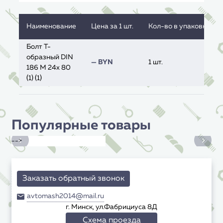
Наименование
Цена за 1 шт.
Кол-во в упаковке, ед
Болт Т-
образный DIN
— BYN
1 шт.
186 M 24x 80
(1) (1)
Популярные товары
-->
Заказать обратный звонок
avtomash2014@mail.ru
г. Минск, ул.Фабрициуса 8Д
Схема проезда