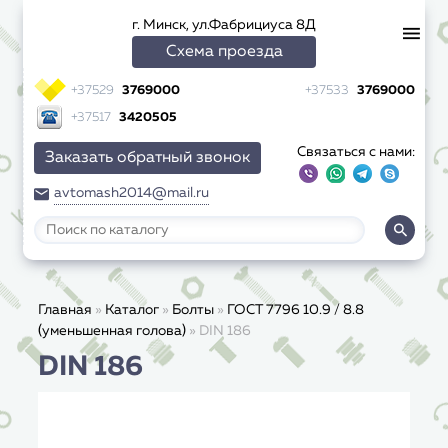
г. Минск, ул.Фабрициуса 8Д
Схема проезда
+37529
3769000
+37533
3769000
+37517
3420505
Связаться с нами:
Заказать обратный звонок
avtomash2014@mail.ru
Главная
»
Каталог
»
Болты
»
ГОСТ 7796 10.9 / 8.8
(уменьшенная голова)
»
DIN 186
DIN 186