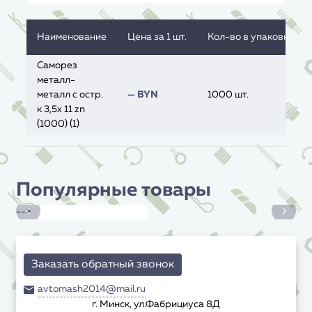
Наименование
Цена за 1 шт.
Кол-во в упаковке, ед
Саморез
металл-
металл с остр.
— BYN
1000 шт.
к 3,5x 11 zn
(1000) (1)
Популярные товары
-->
Заказать обратный звонок
avtomash2014@mail.ru
г. Минск, ул.Фабрициуса 8Д