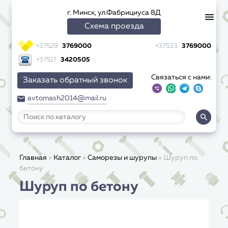
г. Минск, ул.Фабрициуса 8Д
Схема проезда
+37529
3769000
+37533
3769000
+37517
3420505
Связаться с нами:
Заказать обратный звонок
avtomash2014@mail.ru
Главная
»
Каталог
»
Саморезы и шурупы
»
Шуруп по
бетону
Шуруп по бетону