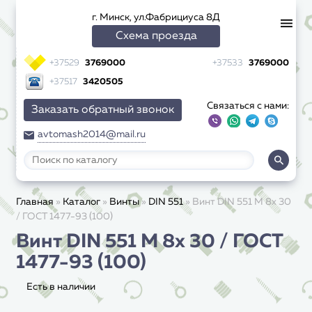
г. Минск, ул.Фабрициуса 8Д
Схема проезда
+37529
3769000
+37533
3769000
+37517
3420505
Связаться с нами:
Заказать обратный звонок
avtomash2014@mail.ru
Главная
»
Каталог
»
Винты
»
DIN 551
»
Винт DIN 551 M 8x 30
/ ГОСТ 1477-93 (100)
Винт DIN 551 M 8x 30 / ГОСТ
1477-93 (100)
Есть в наличии