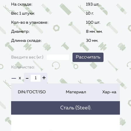
На складе:
193 шт.
Вес 1 штуки:
10
г.
Кол-во в упаковке:
100 шт.
Диаметр:
8 мм. мм.
Длинна складе:
30 мм.
Рассчитать
Введите вес (кг.)
Количиство:
—
-
+
x
DIN/ГОСТ/ISO
Материал
Хар-ка
Сталь (Steel).