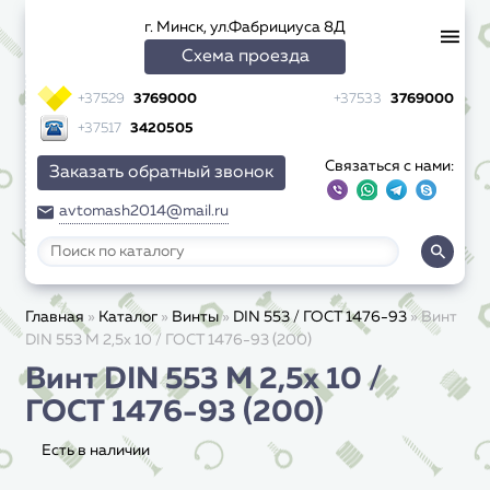
г. Минск, ул.Фабрициуса 8Д
Схема проезда
+37529
3769000
+37533
3769000
+37517
3420505
Связаться с нами:
Заказать обратный звонок
avtomash2014@mail.ru
Главная
»
Каталог
»
Винты
»
DIN 553 / ГОСТ 1476-93
»
Винт
DIN 553 M 2,5x 10 / ГОСТ 1476-93 (200)
Винт DIN 553 M 2,5x 10 /
ГОСТ 1476-93 (200)
Есть в наличии