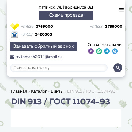
г. Минск, ул.Фабрициуса 8Д
Схема проезда
+37529
3769000
+37533
3769000
+37517
3420505
Связаться с нами:
Заказать обратный звонок
avtomash2014@mail.ru
Главная
»
Каталог
»
Винты
»
DIN 913 / ГОСТ 11074-93
DIN 913 / ГОСТ 11074-93