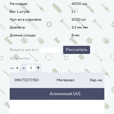
На складе:
4000 шт.
Вес 1 штуки:
1
г.
Кол-во в упаковке:
1000 шт.
Диаметр:
3.2 мм. мм.
Длинна складе:
8 мм.
Рассчитать
Введите вес (кг.)
Количиство:
—
-
+
x
DIN/ГОСТ/ISO
Материал
Хар-ка
Алюминий (Al).