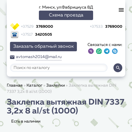
г. Минск, ул.Фабрициуса 8Д
Схема проезда
+37529
3769000
+37533
3769000
+37517
3420505
Связаться с нами:
Заказать обратный звонок
avtomash2014@mail.ru
Главная
»
Каталог
»
Заклепки
»
Заклепка вытяжная DIN
7337 3,2x 8 al/st (1000)
Заклепка вытяжная DIN 7337
3,2x 8 al/st (1000)
Есть в наличии