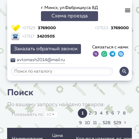
г. Минск, ул.Фабрициуса 8Д
Схема проезда
+37529
3769000
+37533
3769000
+37517
3420505
Связаться с нами:
Заказать обратный звонок
avtomash2014@mail.ru
Поиск
По вашему запросу
найдено товаров:
1
2
3
4
5
6
7
8
Показывать по:
10
9
10
11
...
528
529
Цена
Наименование
Кол-во в упаковке, ед. измер